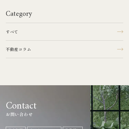
で、よろしくお願い申し上げます。
Category
「マンション・戸建ての
どちらがいいか悩んでいる。」
すべて
お一人おひとりの悩みに合わせて
プロが丁寧にお伝えします。
不動産コラム
相談会予約フォーム
オンライン相談会
Contact
お問い合わせ