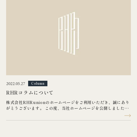
売却物件 紹介
会社情報
スタッフ紹介
オンライン相談会
実績紹介
2022.05.27
Column
お知らせ
RHRコラムについて
株式会社RHRunionのホームページをご利用いただき、誠にあり
RHRコラム
がとうございます。 この度、当社ホームページを公開しました。
今後、【RHRコラム】ページ内にて、 注文住宅建築や住宅購入、
資産売却などをご検討中のお客様に向けての お役立ち情報を発信
相談会予約・お問い合わせ
を行ってまいります。 是非、お悩みごとの解決にご利用くださ
い。 今後もよりいっそう充実したホームページにしていきますの