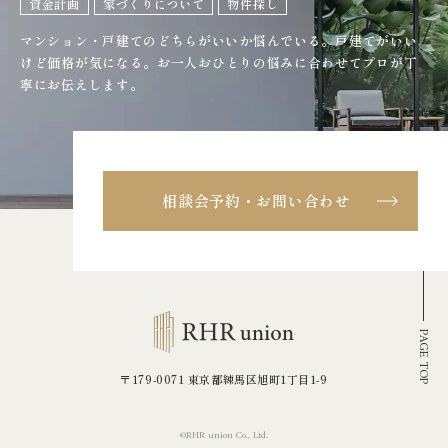
資金計画
家づくりについて
物件探し
マンション・戸建てのどちらがいいか悩んでいる。戸建てがいい
けど価格が気になる。
お一人おひとりの悩みに合わせてプロが丁
寧にお伝えします。
相談会予約・お問い合わせ
PAGE TOP
〒179-0071 東京都練馬区旭町1丁目1-9
©RHR union Co., Ltd.