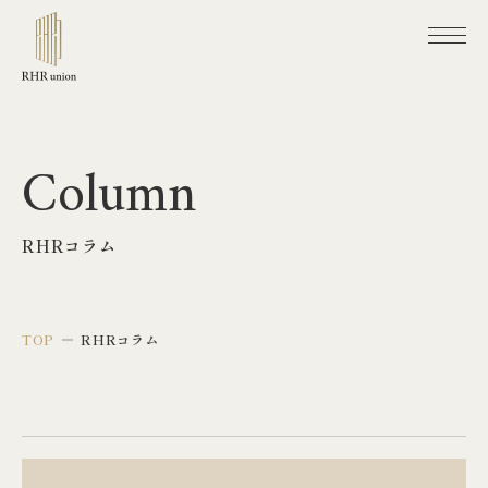
TOP
Column
RHR unionについて
RHRコラム
よくあるご質問
RHR unionの注文住宅
TOP
RHRコラム
注文住宅で素敵な暮らしを
注文住宅づくりの流れ
RHR unionの不動産仲介