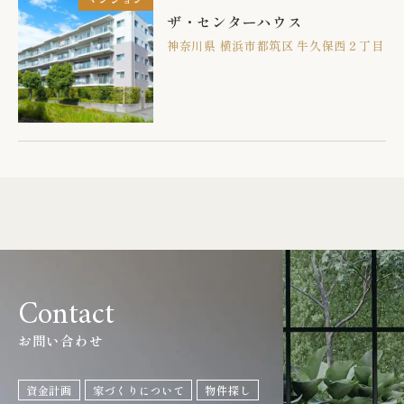
ザ・センターハウス
神奈川県 横浜市都筑区 牛久保西２丁目
Contact
お問い合わせ
資金計画
家づくりについて
物件探し