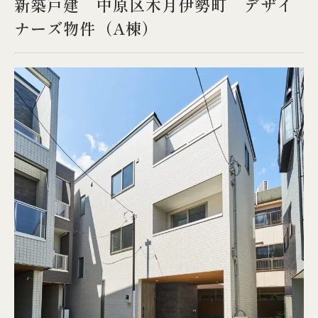
新築戸建 中原区木月伊勢町 デザイ
ナーズ物件（A棟）
売却物件 紹介
会社情報
スタッフ紹介
オンライン相談会
実績紹介
お知らせ
RHRコラム
相談会予約・お問い合わせ