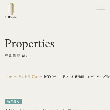
TOP
Properties
RHR unionについて
売却物件 紹介
よくあるご質問
RHR unionの注文住宅
TOP
売却物件 紹介
新築戸建 中原区木月伊勢町 デザイナーズ物
注文住宅で素敵な暮らしを
注文住宅づくりの流れ
新築建売
RHR unionの不動産仲介