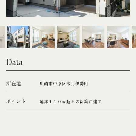
「マンション・戸建ての
どちらがいいか悩んでいる。」
お一人おひとりの悩みに合わせて
プロが丁寧にお伝えします。
Data
相談会予約フォーム
所在地
川崎市中原区木月伊勢町
オンライン相談会
ポイント
延床１１０㎡超えの新築戸建て